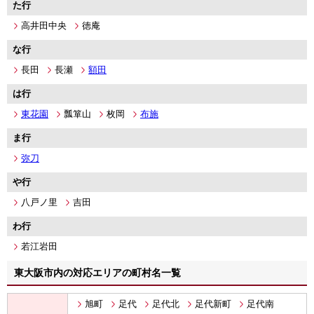
た行
高井田中央
徳庵
な行
長田
長瀬
額田
は行
東花園
瓢箪山
枚岡
布施
ま行
弥刀
や行
八戸ノ里
吉田
わ行
若江岩田
東大阪市内の対応エリアの町村名一覧
旭町
足代
足代北
足代新町
足代南