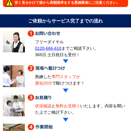
安く見せかけて後から高額請求をする悪徳業者にご注意ください。
ご依頼からサービス完了までの流れ
フリーダイヤル
0120-666-610
までご相談下さい。
365日 土日祝日も受付！
熟練した
専門スタッフが
最短20分
で駆けつけます！
状況確認
と
無料お見積り
いたします。内容を聞い
た上でご検討下さい。