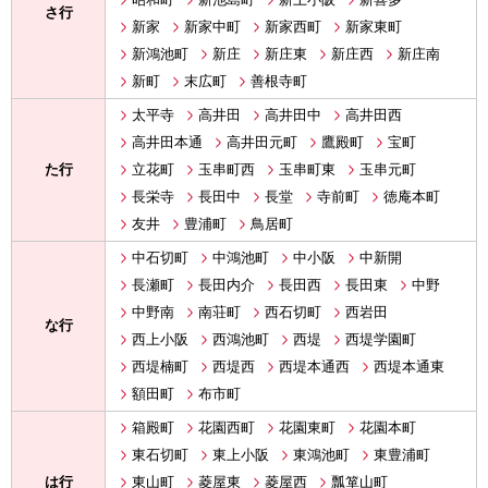
さ行
新家
新家中町
新家西町
新家東町
新鴻池町
新庄
新庄東
新庄西
新庄南
新町
末広町
善根寺町
太平寺
高井田
高井田中
高井田西
高井田本通
高井田元町
鷹殿町
宝町
た行
立花町
玉串町西
玉串町東
玉串元町
長栄寺
長田中
長堂
寺前町
徳庵本町
友井
豊浦町
鳥居町
中石切町
中鴻池町
中小阪
中新開
長瀬町
長田内介
長田西
長田東
中野
中野南
南荘町
西石切町
西岩田
な行
西上小阪
西鴻池町
西堤
西堤学園町
西堤楠町
西堤西
西堤本通西
西堤本通東
額田町
布市町
箱殿町
花園西町
花園東町
花園本町
東石切町
東上小阪
東鴻池町
東豊浦町
は行
東山町
菱屋東
菱屋西
瓢箪山町