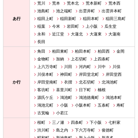
荒川
荒本
荒本北
荒本新町
荒本西
池島町
池之端町
出雲井町
出雲井本町
あ行
稲田上町
稲田新町
稲田本町
稲田三島町
稲葉
今米
岩田町
上小阪
瓜生堂
永和
近江堂
大蓮北
大蓮東
大蓮南
長田
角田
柏田東町
柏田本町
柏田西
金岡
金物町
加納
上石切町
上四条町
上六万寺町
川田
河内町
川中
川俣
川俣本町
神田町
岸田堂北町
岸田堂西
か行
岸田堂南町
衣摺
北石切町
北鴻池町
客坊町
喜里川町
日下町
楠根
源氏ケ丘
鴻池町
鴻池徳庵町
鴻池本町
鴻池元町
小阪
小阪本町
五条町
寿町
古箕輪
小若江
桜町
三ノ瀬
四条町
下小阪
七軒家
渋川町
島之内
下六万寺町
俊徳町
昭和町
新池島町
新上小阪
新喜多