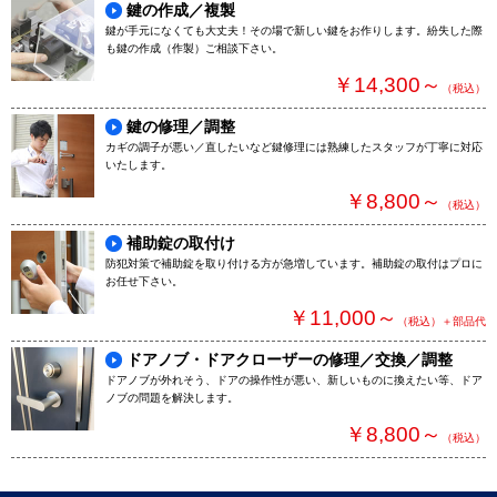
鍵の作成／複製
鍵が手元になくても大丈夫！その場で新しい鍵をお作りします。紛失した際
も鍵の作成（作製）ご相談下さい。
￥14,300～
（税込）
鍵の修理／調整
カギの調子が悪い／直したいなど鍵修理には熟練したスタッフが丁寧に対応
いたします。
￥8,800～
（税込）
補助錠の取付け
防犯対策で補助錠を取り付ける方が急増しています。補助錠の取付はプロに
お任せ下さい。
￥11,000～
（税込）＋部品代
ドアノブ・ドアクローザーの修理／交換／調整
ドアノブが外れそう、ドアの操作性が悪い、新しいものに換えたい等、ドア
ノブの問題を解決します。
￥8,800～
（税込）