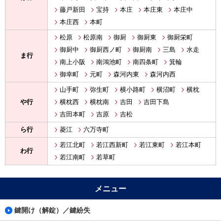
藤戸新田
宝持
本庄
本庄東
本庄中
本庄西
本町
松原
松原南
御厨
御厨東
御厨栄町
御厨中
御厨西ノ町
御厨南
三島
水走
ま行
南上小阪
南鴻池町
南四条町
箕輪
御幸町
元町
森河内東
森河内西
山手町
弥生町
横小路町
横沼町
横枕
や行
横枕西
横枕南
吉田
吉田下島
吉田本町
吉原
吉松
ら行
菱江
六万寺町
若江北町
若江西新町
若江東町
若江本町
わ行
若江南町
若草町
メニュー
鍵開け（解錠）／鍵紛失